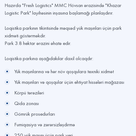
Hazırda "Fresh Logistics" MMC Hövsan ərazisində "Khazar
Logistic Park" layihəsinin inşasına başlamağı planlaşdırır.
Loqistika parkının tikintisində məqsəd yük maşınları üçün park
xidməti göstərməkdir.
Park 3.8 hektar ərazini əhatə edir.
Loqistika parkına aşağıdakılar daxil olcaqdır:
Yük maşınlarına və hər növ qoşqulara texniki xidmət
Yük maşınları və qoşqular üçün ehtiyat hissələri mağazası
Körpü tərəziləri
Qida zonası
Gömrük prosedurları
Fumiqasiya və zərərsizləşdirmə
250 yük maşını üçün park yeri