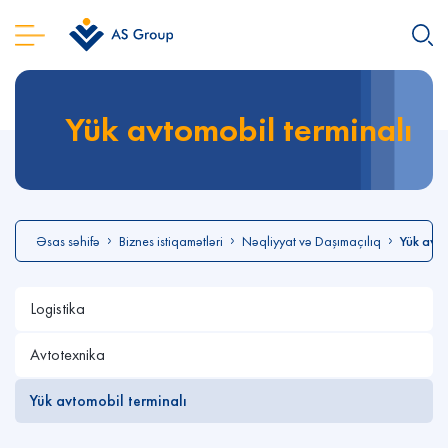
Yük avtomobil terminalı
Əsas səhifə
Biznes istiqamətləri
Nəqliyyat və Daşımaçılıq
Yük avto
Logistika
Avtotexnika
Yük avtomobil terminalı