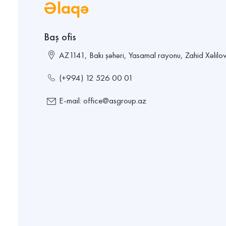
Əlaqə
Baş ofis
AZ1141, Bakı şəhəri, Yasamal rayonu, Zahid Xəlilov
(+994) 12 526 00 01
E-mail: office@asgroup.az