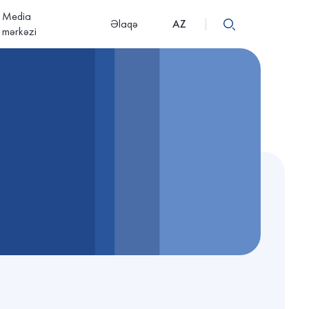
Media
Əlaqə
AZ
mərkəzi