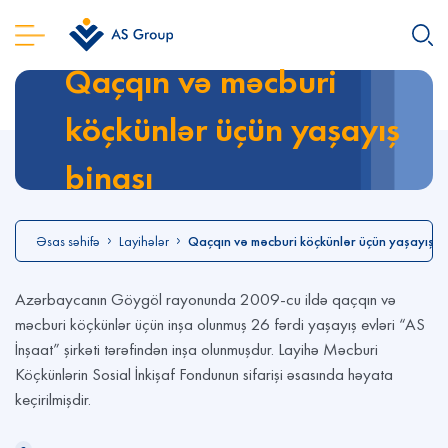
Qaçqın və məcburi
köçkünlər üçün yaşayış
binası
Əsas səhifə
Layihələr
Qaçqın və məcburi köçkünlər üçün yaşayış bi
Azərbaycanın Göygöl rayonunda 2009-cu ildə qaçqın və
məcburi köçkünlər üçün inşa olunmuş 26 fərdi yaşayış evləri “AS
İnşaat” şirkəti tərəfindən inşa olunmuşdur. Layihə Məcburi
Köçkünlərin Sosial İnkişaf Fondunun sifarişi əsasında həyata
keçirilmişdir.