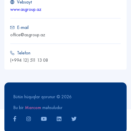
Vebsayt
www.asgroup.az
E-mail
office@asgroup.az
Telefon
(+994 12) 511 13 08
Bütün hüquqlar qorunur © 2026
Bu bir
Marcom
məhsuludur