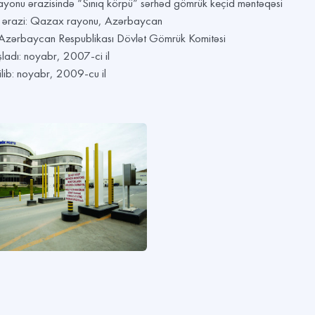
yonu ərazisində “Sınıq körpü” sərhəd gömrük keçid məntəqəsi
yi ərazi: Qazax rayonu, Azərbaycan
: Azərbaycan Respublikası Dövlət Gömrük Komitəsi
aşladı: noyabr, 2007-ci il
rilib: noyabr, 2009-cu il