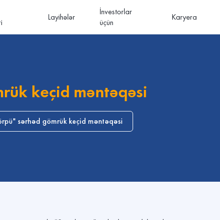
İnvestorlar
Layihələr
Karyera
i
üçün
mrük keçid məntəqəsi
körpü" sərhəd gömrük keçid məntəqəsi