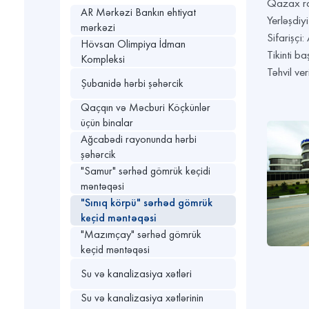
Qazax ra
AR Mərkəzi Bankın ehtiyat
Yerləşdi
mərkəzi
Sifarişçi
Hövsan Olimpiya İdman
Tikinti b
Kompleksi
Təhvil ve
Şubanidə hərbi şəhərcik
Qaçqın və Məcburi Köçkünlər
üçün binalar
Ağcabədi rayonunda hərbi
şəhərcik
"Samur" sərhəd gömrük keçidi
məntəqəsi
"Sınıq körpü" sərhəd gömrük
keçid məntəqəsi
"Mazımçay" sərhəd gömrük
keçid məntəqəsi
Su və kanalizasiya xətləri
Su və kanalizasiya xətlərinin