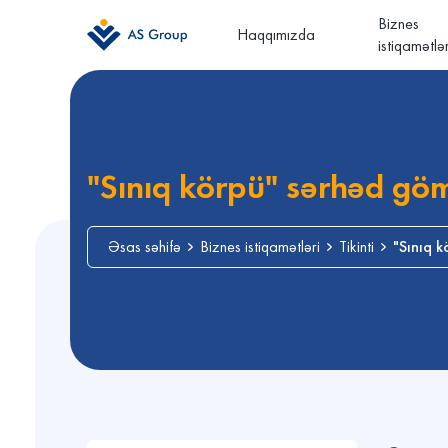
Biznes
Haqqımızda
istiqamətlər
"Sınıq körpü" sərhəd gö
Əsas səhifə
Biznes istiqamətləri
Tikinti
"Sınıq 