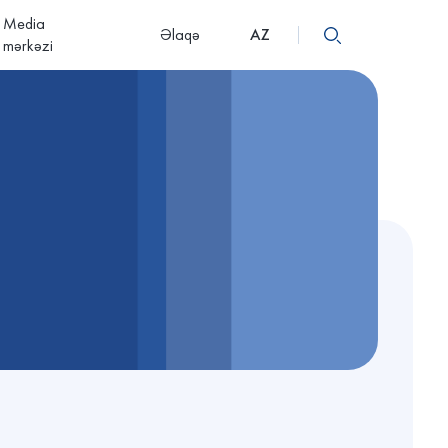
Media
Əlaqə
AZ
mərkəzi