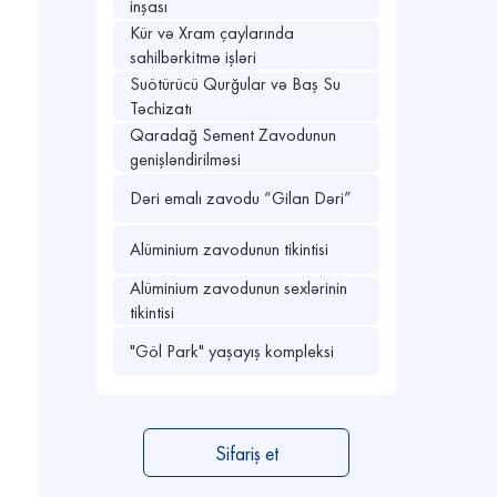
inşası
Kür və Xram çaylarında
sahilbərkitmə işləri
Suötürücü Qurğular və Baş Su
Təchizatı
Qaradağ Sement Zavodunun
genişləndirilməsi
Dəri emalı zavodu “Gilan Dəri”
Alüminium zavodunun tikintisi
Alüminium zavodunun sexlərinin
tikintisi
"Göl Park" yaşayış kompleksi
Sifariş et