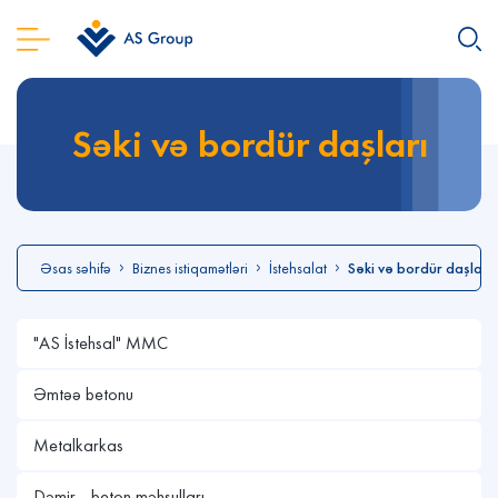
Səki və bordür daşları
Əsas səhifə
Biznes istiqamətləri
İstehsalat
Səki və bordür daşları
"AS İstehsal" MMC
Əmtəə betonu
Metalkarkas
Dəmir - beton məhsulları