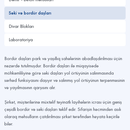
Səki və bordür daşları
Divar Blokları
Laboratoriya
Bordür daşları park və yaşıllıq sahələrinin abadlaşdırılması üçün
nəzərdə tutulmuşdur. Bordür daşları ilə müqayisədə
möhkəmliliyinə görə səki daşları yol örtüyünün salınmasında
sərhəd funksiyasını daşıyır və salınmış yol örtüyünun tərpənməsinin
və yayılmasının qarşısını alır.
Şirkət, müştərilərinə müxtəlif təyinatlı layihələrin icrası üçün geniş
çeşidli bordür və səki daşları təklif edir. Sifarişin həcmindən asılı
olaraq məhsulların çatdırılması şirkət tərəfindən həyata keçirilə
bilər.